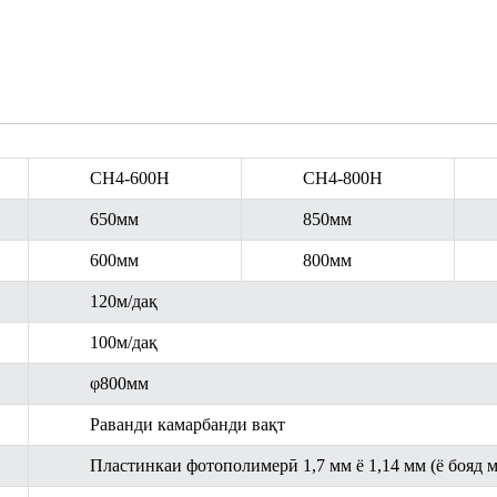
CH4-600H
CH4-800H
650мм
850мм
600мм
800мм
120м/дақ
100м/дақ
φ800мм
Раванди камарбанди вақт
Пластинкаи фотополимерӣ 1,7 мм ё 1,14 мм (ё бояд 