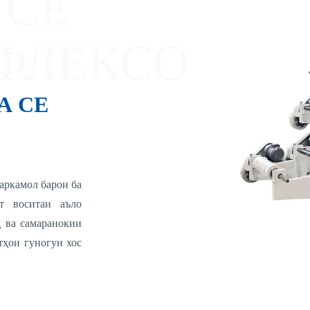
 СЕ
ФЛЕКСО
А СЕ
аркамол барои ба
т воситаи аъло
 ва самаранокии
тҳои гуногун хос