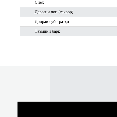
Сиёҳ
Дарозии чоп (такрор)
Доираи субстратҳо
Таъмини барқ