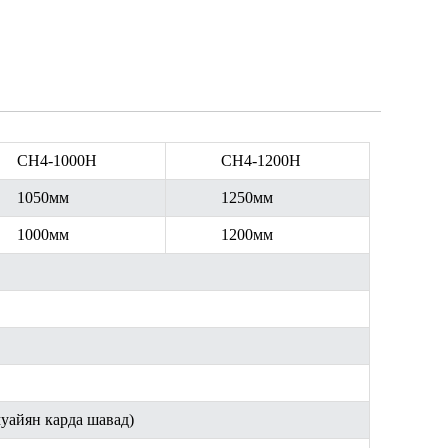
CH4-1000H
CH4-1200H
1050мм
1250мм
1000мм
1200мм
муайян карда шавад
)