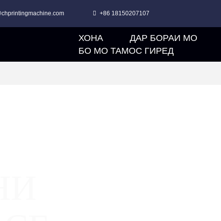
chprintingmachine.com
+86 18150207107
ХОНА
ДАР БОРАИ МО
БО МО ТАМОС ГИРЕД
НИ