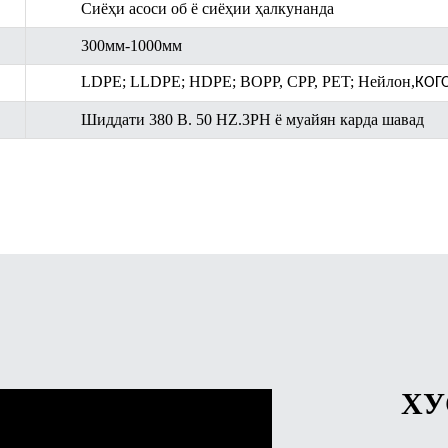
Сиёҳи асоси об ё сиёҳии ҳалкунанда
300мм-1000мм
LDPE; LLDPE; HDPE; BOPP, CPP, PET; Нейлон
,
КОГ
Шиддати 380 В. 50 HZ.3PH ё муайян карда шавад
ХУ