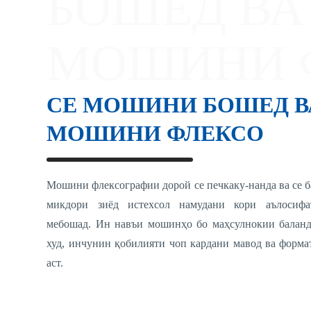
БОШЕД ВА
МОШИНИ 
СЕ МОШИНИ БОШЕД В
МОШИНИ ФЛЕКСО
Мошини флексографии дорой се печкаку-нанда ва се б
микдори зиёд истехсол намудани кори аълосифа
мебошад. Ин навъи мошинҳо бо маҳсулнокии баланд
худ, инчунин қобилияти чоп кардани мавод ва форма
аст.