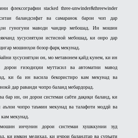
ни флексографии stacked three-unwinder&threewinder
ситаи баландсифат ва самаранок барои чоп дар
ҳои гуногуни маводи чандир мебошад. Ин мошин
 якчанд хусусиятҳои истисноӣ мебошад, ки онро дар
дигар мошинҳои бозор фарқ мекунад.
байни хусусиятҳои он, мо метавонем қайд кунем, ки ин
 дорои ғизодиҳии муттасил ва автоматии мавод
ад, ки ба ин васила бекористиро кам мекунад ва
нокӣ дар раванди чопро баланд мебардорад.
ва бар ин, он дорои системаи сабти дақиқи баланд, ки
и аълои чопро таъмин мекунад ва талафоти моддӣ ва
 кам мекунад.
мошин инчунин дорои системаи хушккунии зуд
д, ки имкон медиҳад, ки иҷрои баландтар ва суръати