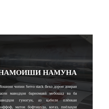
НАМОИШИ НАМУНА
ошини чопии Servo stack flexo дорои доираи
васеи маводҳои барномавӣ мебошад ва ба
маводҳои гуногун, аз қабили плёнкаи
шаффоф, матои бофташуда, коғаз, пиёлаҳои