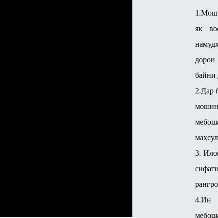
1.Моши
як во
намуд
дорои
байни 
2.Дар 
мошин
мебош
маҳсул
3. Ило
сифат
рангро
4.Ин 
мебоша