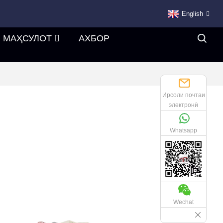
English
МАҲСУЛОТ
АХБОР
Ирсоли почтаи
электронӣ
Whatsapp
Wechat