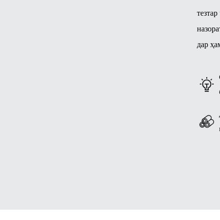
тезтар
назора
дар ҳа