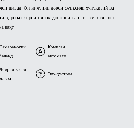
 чоп шавад. Он инчунин дорои функсияи хунуккунӣ ва
ти ҳарорат барои нигоҳ доштани сабт ва сифати чоп
ма вақт.
Самаранокии
Комилан
баланд
автоматӣ
Доираи васеи
Эко-дӯстона
мавод