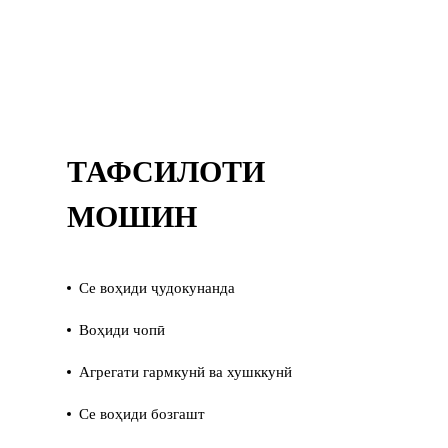
ТАФСИЛОТИ
МОШИН
Се воҳиди ҷудокунанда
Воҳиди чопӣ
Агрегати гармкунй ва хушккунй
Се воҳиди бозгашт