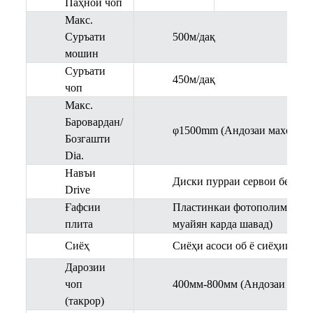
Паҳнои чоп
Макс.
Суръати
500м/дақ
мошин
Суръати
450м/дақ
чоп
Макс.
Баровардан/
φ1500mm (Андозаи махсусро
Бозгашти
Dia.
Навъи
Диски пурраи сервои бе фи
Drive
Ғафсии
Пластинкаи фотополимерӣ 1,7
плита
муайян карда шавад)
Сиёҳ
Сиёҳи асоси об ё сиёҳии ҳал
Дарозии
чоп
400мм-800мм (Андозаи махсу
(такрор)