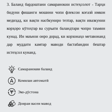
3. Баланд бардоштани самаранокии истеҳсолот - Тарҳи
бидуни фишанги мошини чопи флексои коғазӣ имкон
медиҳад, ки вақти насбкуниро тезтар, вақти ивазкунии
корҳоро кӯтоҳтар ва суръати баландтари чопро таъмин
кунад. Ин маънои онро дорад, ки корхонаҳо метавонанд
дар муддати камтар маводи бастабандии бештар
истеҳсол кунанд.
Самаранокии баланд
Комилан автоматӣ
Эко-дӯстона
Доираи васеи мавод