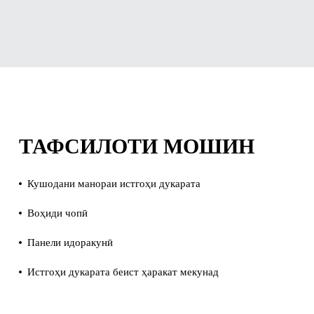
ТАФСИЛОТИ МОШИН
Кушодани манораи истгоҳи дукарата
Воҳиди чопӣ
Панели идоракунӣ
Истгоҳи дукарата беист ҳаракат мекунад