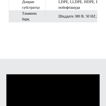
Доираи
LDPE, LLDPE, HDPE, BOPP, C
субстратҳо
нобофташуда
Таъмини
Шиддати 380 В. 50 HZ.3PH ё
барқ