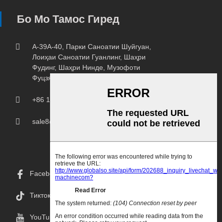
Бо Мо Тамос Гиред
A-39A-40, Парки Саноатии Шуйгуан,
Лоиҳаи Саноатии Гуанлинг, Шаҳри
Фудинг, Шаҳри Нинде, Музофоти
Фуцзян.
+86 18150207107
sale8@chprintingmachine.com
Facebook
Тикток
YouTube