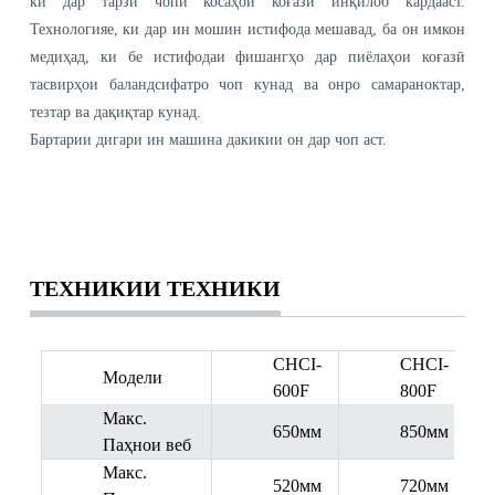
ки дар тарзи чопи косаҳои коғазӣ инқилоб кардааст.
Технологияе, ки дар ин мошин истифода мешавад, ба он имкон
медиҳад, ки бе истифодаи фишангҳо дар пиёлаҳои коғазӣ
тасвирҳои баландсифатро чоп кунад ва онро самараноктар,
тезтар ва дақиқтар кунад.
Бартарии дигари ин машина дакикии он дар чоп аст.
ТЕХНИКИИ ТЕХНИКИ
CHCI-
CHCI-
Модели
600F
800F
Макс.
650мм
850мм
Паҳнои веб
Макс.
520мм
720мм