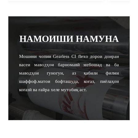
НАМОИШИ НАМУНА
Мошини чопии Gearless CI flexo дорои доираи
васеи маводҳои барномавӣ мебошад ва ба
маводҳои гуногун, аз қабили филми
шаффоф.матои бофташуда, коғаз, пиёлаҳои
коғазӣ ва ғайра хеле мутобиқ аст.