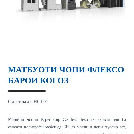
МАТБУОТИ ЧОПИ ФЛЕКСО
БАРОИ КОГОЗ
Силсилаи CHCI-F
Мошини чопии Paper Cup Gearless flexo як иловаи олӣ ба
саноати полиграфӣ мебошад. Ин як мошини чопи муосир аст,