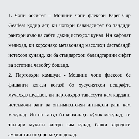
1. Чопи босифат – Мошини чопи флексои Paper Cup
Gearless қодир аст, ки чопҳои баландсифат бо таҷдиди
рангҳои аъло ва сабти дақиқ истеҳсол кунад. Ин кафолат
медиҳад, ки корхонаҳо метавонанд масолеҳи бастабандӣ
истеҳсол кунанд, ки ба стандартҳои баландтарини сифат
ва эстетика ҷавобгӯ бошанд.
2. Партовҳои камшуда - Мошини чопи флексои бе
фишанги коғази коғазӣ бо хусусиятҳои пешрафта
муҷаҳҳаз шудааст, ки партовҳоро тавассути кам кардани
истеъмоли ранг ва оптимизатсияи интиқоли ранг кам
мекунад. Ин на танҳо ба корхонаҳо кӯмак мекунад, ки
таъсири муҳити зистро кам кунад, балки хароҷоти
амалиётии онҳоро коҳиш диҳад.