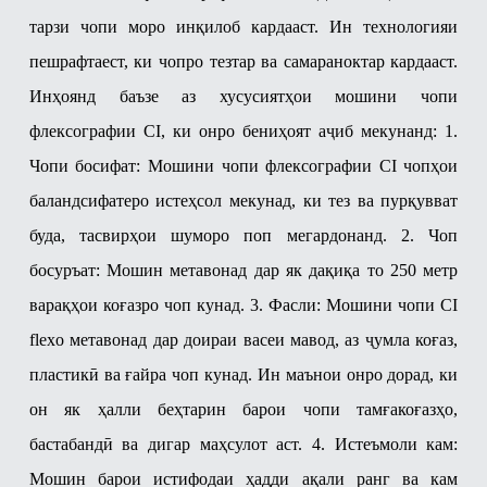
тарзи чопи моро инқилоб кардааст. Ин технологияи
пешрафтаест, ки чопро тезтар ва самараноктар кардааст.
Инҳоянд баъзе аз хусусиятҳои мошини чопи
флексографии CI, ки онро бениҳоят аҷиб мекунанд:
1.
Чопи босифат: Мошини чопи флексографии CI чопҳои
баландсифатеро истеҳсол мекунад, ки тез ва пурқувват
буда, тасвирҳои шуморо поп мегардонанд.
2. Чоп
босуръат: Мошин метавонад дар як дақиқа то 250 метр
варақҳои коғазро чоп кунад.
3. Фасли: Мошини чопи CI
flexo метавонад дар доираи васеи мавод, аз ҷумла коғаз,
пластикӣ ва ғайра чоп кунад. Ин маънои онро дорад, ки
он як ҳалли беҳтарин барои чопи тамғакоғазҳо,
бастабандӣ ва дигар маҳсулот аст.
4. Истеъмоли кам:
Мошин барои истифодаи ҳадди ақали ранг ва кам