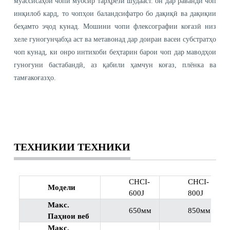
муассисаҳои чопи муосир тарҳрезӣ шудааст. он дар раванди чоп
инқилоб кард, то чопҳои баландсифатро бо дақиқӣ ва дақиқии
беҳамто эҷод кунад. Мошини чопи флексографии коғазӣ низ
хеле гуногунҷабҳа аст ва метавонад дар доираи васеи субстратҳо
чоп кунад, ки онро интихоби беҳтарин барои чоп дар маводҳои
гуногуни бастабандӣ, аз қабили ҳамчун коғаз, плёнка ва
тамғакоғазҳо.
ТЕХНИКИИ ТЕХНИКИ
CHCI-
CHCI-
Модели
600J
800J
Макс.
650мм
850мм
Паҳнои веб
Макс.