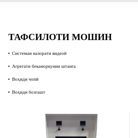
ТАФСИЛОТИ МОШИН
Системаи назорати видеоӣ
Агрегати беканоркунии штанга
Воҳиди чопӣ
Воҳиди бозгашт