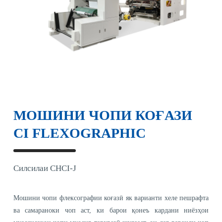
МОШИНИ ЧОПИ КОҒАЗИ
CI FLEXOGRAPHIC
Силсилаи CHCI-J
Мошини чопи флексографии коғазӣ як варианти хеле пешрафта
ва самараноки чоп аст, ки барои қонеъ кардани ниёзҳои