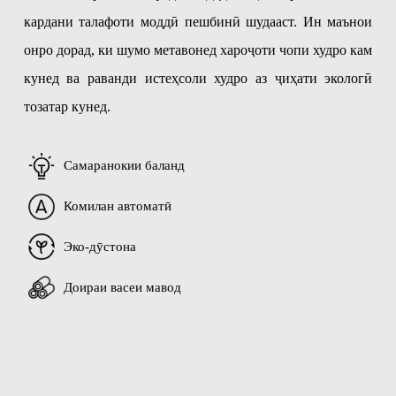
кардани талафоти моддӣ пешбинӣ шудааст. Ин маънои
онро дорад, ки шумо метавонед хароҷоти чопи худро кам
кунед ва раванди истеҳсоли худро аз ҷиҳати экологӣ
тозатар кунед.
Самаранокии баланд
Комилан автоматӣ
Эко-дӯстона
Доираи васеи мавод