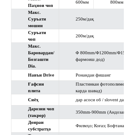
600мм
800мм
Паҳнои чоп
Макс.
Суръати
250м/дақ
мошин
Суръати
200м/дақ
чоп
Макс.
Баровардан/
Φ 800mm/Φ1200mm/Φ1500mm 
Бозгашти
фармоиш дод)
Dia.
Навъи Drive
Ронандаи фишанг
Ғафсии
Пластинкаи фотополимерӣ 1,7
плита
карда шавад)
Сиёҳ
дар асоси об / slovent дар ас
Дарозии чоп
350mm-900mm (Андозаи махс
(такрор)
Доираи
Филмҳо; Коғаз; Бофтанашуда
субстратҳо