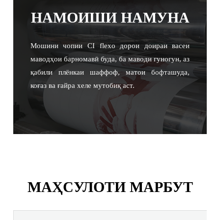
НАМОИШИ НАМУНА
Мошини чопии CI flexo дорои доираи васеи
маводҳои барномавӣ буда, ба маводи гуногун, аз
қабили плёнкаи шаффоф, матои бофташуда,
коғаз ва ғайра хеле мутобиқ аст.
МАҲСУЛОТИ МАРБУТ