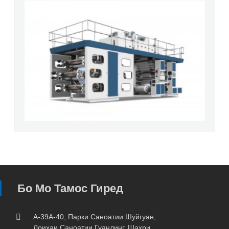
Бо Мо Тамос Гиред
A-39A-40, Парки Саноатии Шуйгуан,
Лоиҳаи Саноатии Гуанлинг, Шаҳри