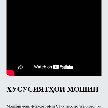
ХУСУСИЯТҲОИ МОШИН
Мошини чопи флексографии CI як таҷҳизоти аҷибест, ки