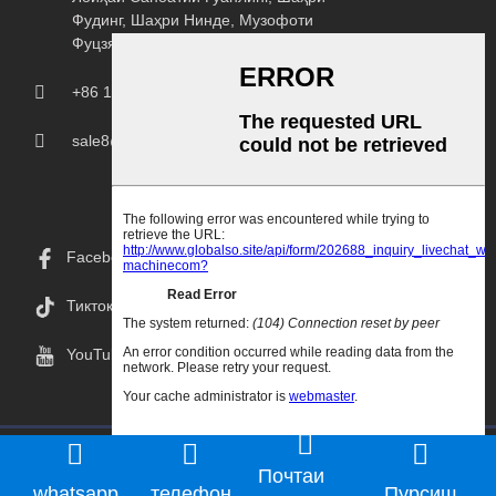
Фудинг, Шаҳри Нинде, Музофоти
Фуцзян.
+86 18150207107
sale8@chprintingmachine.com
Facebook
Тикток
YouTube
Copyright © 2024 Goodao.Cn Ҳамаи Ҳуқуқ Маҳфуз Аст
Почтаи
whatsapp
телефон
Пурсиш